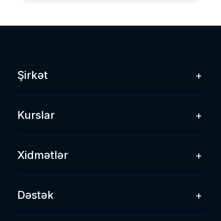
Şirkət
+
Haqqımızda
Kurslar
+
Bloq
Əlaqə
eBay Dropshipping
Xidmətlər
+
Shopify Dropshipping
E-commerce Əsasları
Dəstək
+
Shopify Mağaza Qurulumu
Amazon FBA Təlim və Konsultasiya