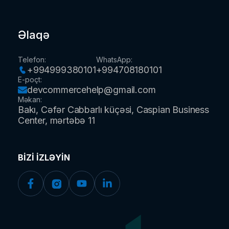
Ödəniş
Rəqəmsal Reklam
Kurs şərtləri
Əlaqə
Marketplace Onboarding (eBay/Amazon)
İstifadə şərtləri
Brend və Kontent Strategiyası
Telefon
:
WhatsApp
:
Gizlilik siyasəti
+994999380101
+994708180101
E-poçt
:
devcommercehelp@gmail.com
Məkan
:
Bakı, Cəfər Cabbarlı küçəsi, Caspian Business
Center, mərtəbə 11
BIZI IZLƏYIN