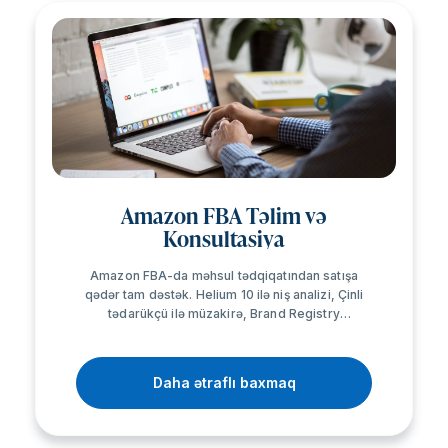
Amazon FBA Təlim və
Konsultasiya
Amazon FBA-da məhsul tədqiqatından satışa
qədər tam dəstək. Helium 10 ilə niş analizi, Çinli
tədarükçü ilə müzakirə, Brand Registry
sənədləşməsi, listinq optimallaşdırması və PPC
kampaniyaları daxildir.
Daha ətraflı baxmaq