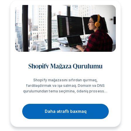
Shopify Mağaza Qurulumu
Shopify mağazasını sıfırdan qurmaq,
fərdiləşdirmək və işə salmaq. Domain və DNS
qurulumundan tema seçiminə, ödəniş prosessor
inteqrasiyasından çatdırılma profillərinə qədər
professional səviyyədə tam paket xidmət.
Daha ətraflı baxmaq