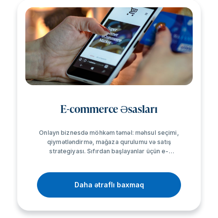
E-commerce Əsasları
Onlayn biznesdə möhkəm təməl: məhsul seçimi,
qiymətləndirmə, mağaza qurulumu və satış
strategiyası. Sıfırdan başlayanlar üçün e-
commerce ekosistemini, marketplace-ləri,
ödəniş və logistika əsaslarını praktik dərslərlə
öyrənin.
Daha ətraflı baxmaq