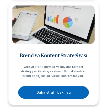
Brend və Kontent Strategiyası
Onlayn brend qurmaq və davamlı kontent
strategiyası ilə alıcıya çatmaq. Vizual identitet,
brand book, ton-of-voice, kontent təqvimi,
sosial şəbəkə və email avtomatizasiyası — hamısı
bir paketdə.
Daha ətraflı baxmaq